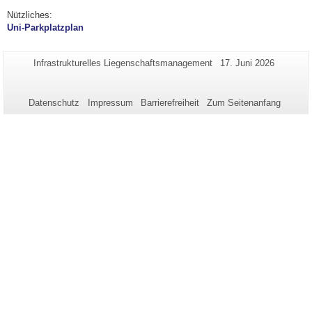
Nützliches:
Uni-Parkplatzplan
Zusätzliche
Seiten-
Letzte
Infrastrukturelles Liegenschaftsmanagement
17. Juni 2026
Name:
Aktualisierung:
Informationen
zu
Datenschutz
Impressum
Barrierefreiheit
Zum Seitenanfang
dieser
Seite