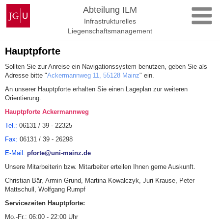
Zum
Johannes
Abteilung ILM
Inhalt
Gutenberg-
Infrastrukturelles
springen
Universität
Liegenschaftsmanagement
Mainz
Hauptpforte
Sollten Sie zur Anreise ein Navigationssystem benutzen, geben Sie als
Adresse bitte "
Ackermannweg 11, 55128 Mainz
" ein.
An unserer Hauptpforte erhalten Sie einen Lageplan zur weiteren
Orientierung.
Hauptpforte Ackermannweg
Tel.:
06131 / 39 - 22325
Fax:
06131 / 39 - 26298
E-Mail:
pforte@uni-mainz.de
Unsere Mitarbeiterin bzw. Mitarbeiter erteilen Ihnen gerne Auskunft.
Christian Bär,
Armin Grund, Martina Kowalczyk, Juri Krause, Peter
Mattschull, Wolfgang Rumpf
Servicezeiten Hauptpforte:
Mo.-Fr.: 06:00 - 22:00 Uhr