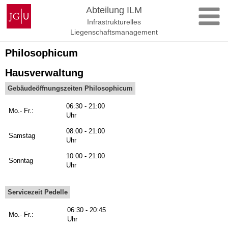
Zum
Johannes
Abteilung ILM
Inhalt
Gutenberg-
Infrastrukturelles
springen
Universität
Liegenschaftsmanagement
Mainz
Philosophicum
Hausverwaltung
Gebäudeöffnungszeiten Philosophicum
06:30 - 21:00
Mo.- Fr.:
Uhr
08:00 - 21:00
Samstag
Uhr
10:00 - 21:00
Sonntag
Uhr
Servicezeit Pedelle
06:30 - 20:45
Mo.- Fr.:
Uhr