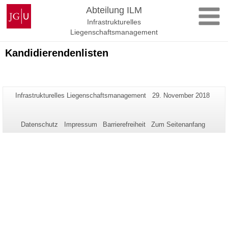
Zum
Johannes
Abteilung ILM
Inhalt
Gutenberg-
Infrastrukturelles
springen
Universität
Liegenschaftsmanagement
Mainz
Kandidierendenlisten
Zusätzliche
Seiten-
Letzte
Infrastrukturelles Liegenschaftsmanagement
29. November 2018
Name:
Aktualisierung:
Informationen
zu
Datenschutz
Impressum
Barrierefreiheit
Zum Seitenanfang
dieser
Seite